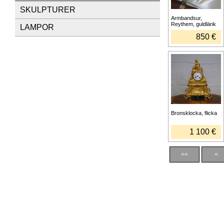
SKULPTURER
Armbandsur,
Reythem, guldlänk
LAMPOR
850 €
Bronsklocka, flicka
1 100 €
<<
<